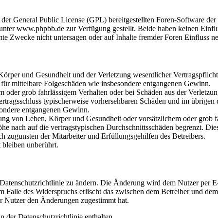
r der General Public License (GPL) bereitgestellten Foren-Software 
ter www.phpbb.de zur Verfügung gestellt. Beide haben keinen Einflus
te Zwecke nicht untersagen oder auf Inhalte fremder Foren Einfluss n
rper und Gesundheit und der Verletzung wesentlicher Vertragspflichten
ch für mittelbare Folgeschäden wie insbesondere entgangenen Gewinn.
em oder grob fahrlässigem Verhalten oder bei Schäden aus der Verletz
i Vertragsschluss typischerweise vorhersehbaren Schäden und im übrigen
besondere entgangenen Gewinn.
ng von Leben, Körper und Gesundheit oder vorsätzlichem oder grob fah
e nach auf die vertragstypischen Durchschnittsschäden begrenzt. Dies
h zugunsten der Mitarbeiter und Erfüllungsgehilfen des Betreibers.
bleiben unberührt.
 Datenschutzrichtlinie zu ändern. Die Änderung wird dem Nutzer per E-
m Falle des Widerspruchs erlischt das zwischen dem Betreiber und dem 
er Nutzer den Änderungen zugestimmt hat.
 der Datenschutzrichtlinie enthalten.