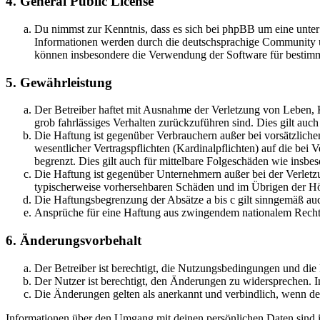
4. General Public License
Du nimmst zur Kenntnis, dass es sich bei phpBB um eine unte
Informationen werden durch die deutschsprachige Community un
können insbesondere die Verwendung der Software für bestimm
5. Gewährleistung
Der Betreiber haftet mit Ausnahme der Verletzung von Leben, Kö
grob fahrlässiges Verhalten zurückzuführen sind. Dies gilt au
Die Haftung ist gegenüber Verbrauchern außer bei vorsätzlich
wesentlicher Vertragspflichten (Kardinalpflichten) auf die be
begrenzt. Dies gilt auch für mittelbare Folgeschäden wie ins
Die Haftung ist gegenüber Unternehmern außer bei der Verletzu
typischerweise vorhersehbaren Schäden und im Übrigen der Höh
Die Haftungsbegrenzung der Absätze a bis c gilt sinngemäß auc
Ansprüche für eine Haftung aus zwingendem nationalem Recht 
6. Änderungsvorbehalt
Der Betreiber ist berechtigt, die Nutzungsbedingungen und die
Der Nutzer ist berechtigt, den Änderungen zu widersprechen. I
Die Änderungen gelten als anerkannt und verbindlich, wenn d
Informationen über den Umgang mit deinen persönlichen Daten sind in