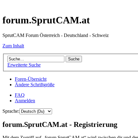
forum.SprutCAM.at
SprutCAM Forum Österreich - Deutschland - Schweiz
Zum Inhalt
Erweiterte Suche
Foren-Übersicht
Ändere Schriftgröße
FAQ
Anmelden
Sprache:
forum.SprutCAM.at - Registrierung
Mit dem Zugriff auf „forum.SprutCAM.at“ wird zwischen dir und dem