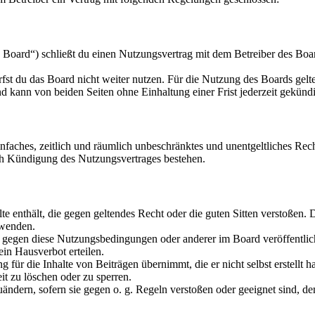
oard“) schließt du einen Nutzungsvertrag mit dem Betreiber des Board
fst du das Board nicht weiter nutzen. Für die Nutzung des Boards gelten
 kann von beiden Seiten ohne Einhaltung einer Frist jederzeit gekünd
 einfaches, zeitlich und räumlich unbeschränktes und unentgeltliches R
ch Kündigung des Nutzungsvertrages bestehen.
alte enthält, die gegen geltendes Recht oder die guten Sitten verstoßen. 
rwenden.
n gegen diese Nutzungsbedingungen oder anderer im Board veröffentli
in Hausverbot erteilen.
für die Inhalte von Beiträgen übernimmt, die er nicht selbst erstellt 
it zu löschen oder zu sperren.
uändern, sofern sie gegen o. g. Regeln verstoßen oder geeignet sind, 