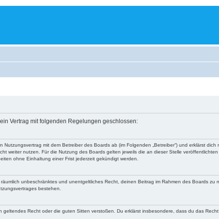
r ein Vertrag mit folgenden Regelungen geschlossen:
nen Nutzungsvertrag mit dem Betreiber des Boards ab (im Folgenden „Betreiber“) und erklärst di
ht weiter nutzen. Für die Nutzung des Boards gelten jeweils die an dieser Stelle veröffentlichte
iten ohne Einhaltung einer Frist jederzeit gekündigt werden.
 und räumlich unbeschränktes und unentgeltliches Recht, deinen Beitrag im Rahmen des Boards zu 
utzungsvertrages bestehen.
egen geltendes Recht oder die guten Sitten verstoßen. Du erklärst insbesondere, dass du das Recht