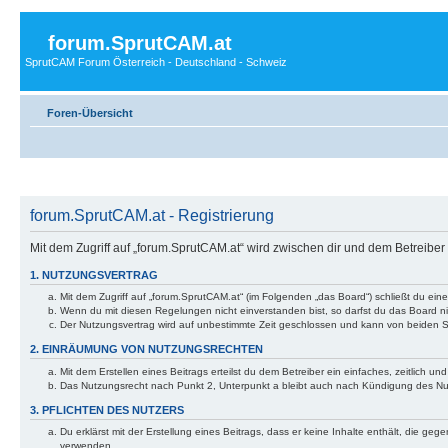
forum.SprutCAM.at
SprutCAM Forum Österreich - Deutschland - Schweiz
Foren-Übersicht
forum.SprutCAM.at - Registrierung
Mit dem Zugriff auf „forum.SprutCAM.at“ wird zwischen dir und dem Betreibe
1. NUTZUNGSVERTRAG
Mit dem Zugriff auf „forum.SprutCAM.at“ (im Folgenden „das Board“) schließt du ei
Wenn du mit diesen Regelungen nicht einverstanden bist, so darfst du das Board nic
Der Nutzungsvertrag wird auf unbestimmte Zeit geschlossen und kann von beiden Se
2. EINRÄUMUNG VON NUTZUNGSRECHTEN
Mit dem Erstellen eines Beitrags erteilst du dem Betreiber ein einfaches, zeitlich
Das Nutzungsrecht nach Punkt 2, Unterpunkt a bleibt auch nach Kündigung des N
3. PFLICHTEN DES NUTZERS
Du erklärst mit der Erstellung eines Beitrags, dass er keine Inhalte enthält, die g
verwenden.