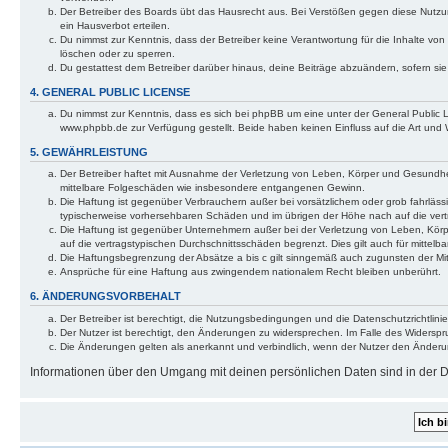
Der Betreiber des Boards übt das Hausrecht aus. Bei Verstößen gegen diese Nutzu
ein Hausverbot erteilen.
Du nimmst zur Kenntnis, dass der Betreiber keine Verantwortung für die Inhalte von 
löschen oder zu sperren.
Du gestattest dem Betreiber darüber hinaus, deine Beiträge abzuändern, sofern si
4. GENERAL PUBLIC LICENSE
Du nimmst zur Kenntnis, dass es sich bei phpBB um eine unter der General Public
www.phpbb.de zur Verfügung gestellt. Beide haben keinen Einfluss auf die Art und
5. GEWÄHRLEISTUNG
Der Betreiber haftet mit Ausnahme der Verletzung von Leben, Körper und Gesundheit u
mittelbare Folgeschäden wie insbesondere entgangenen Gewinn.
Die Haftung ist gegenüber Verbrauchern außer bei vorsätzlichem oder grob fahrläss
typischerweise vorhersehbaren Schäden und im übrigen der Höhe nach auf die vert
Die Haftung ist gegenüber Unternehmern außer bei der Verletzung von Leben, Körp
auf die vertragstypischen Durchschnittsschäden begrenzt. Dies gilt auch für mitt
Die Haftungsbegrenzung der Absätze a bis c gilt sinngemäß auch zugunsten der Mita
Ansprüche für eine Haftung aus zwingendem nationalem Recht bleiben unberührt.
6. ÄNDERUNGSVORBEHALT
Der Betreiber ist berechtigt, die Nutzungsbedingungen und die Datenschutzrichtlinie
Der Nutzer ist berechtigt, den Änderungen zu widersprechen. Im Falle des Widerspr
Die Änderungen gelten als anerkannt und verbindlich, wenn der Nutzer den Änder
Informationen über den Umgang mit deinen persönlichen Daten sind in der Da