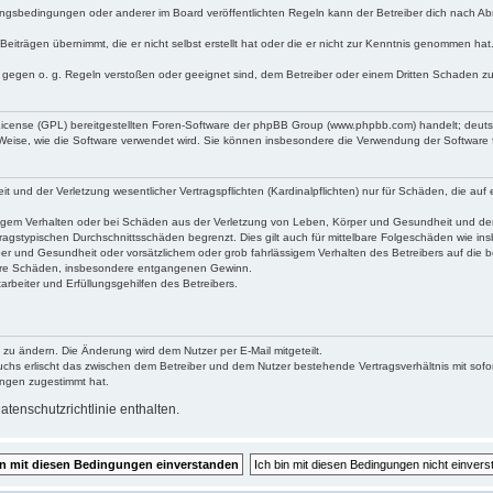
ngsbedingungen oder anderer im Board veröffentlichten Regeln kann der Betreiber dich nach A
Beiträgen übernimmt, die er nicht selbst erstellt hat oder die er nicht zur Kenntnis genommen ha
e gegen o. g. Regeln verstoßen oder geeignet sind, dem Betreiber oder einem Dritten Schaden z
 License (GPL) bereitgestellten Foren-Software der phpBB Group (www.phpbb.com) handelt; deu
 Weise, wie die Software verwendet wird. Sie können insbesondere die Verwendung der Software 
nd der Verletzung wesentlicher Vertragspflichten (Kardinalpflichten) nur für Schäden, die auf ei
igem Verhalten oder bei Schäden aus der Verletzung von Leben, Körper und Gesundheit und der Ver
ragstypischen Durchschnittsschäden begrenzt. Dies gilt auch für mittelbare Folgeschäden wie 
er und Gesundheit oder vorsätzlichem oder grob fahrlässigem Verhalten des Betreibers auf die 
elbare Schäden, insbesondere entgangenen Gewinn.
rbeiter und Erfüllungsgehilfen des Betreibers.
 zu ändern. Die Änderung wird dem Nutzer per E-Mail mitgeteilt.
uchs erlischt das zwischen dem Betreiber und dem Nutzer bestehende Vertragsverhältnis mit sofor
ungen zugestimmt hat.
tenschutzrichtlinie enthalten.