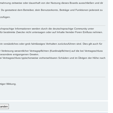
bmahnung zeitweise oder dauerhaft von der Nutzung dieses Boards ausschließen und dir
t. Du gestattest dem Betreiber, dein Benutzerkonto, Beiträge und Funktionen jederzeit zu
uzufügen.
tschsprachige Informationen werden durch die deutschsprachige Community unter
für bestimmte Zwecke nicht untersagen oder auf Inhalte fremder Foren Einfluss nehmen.
n vorsätzliches oder grob fahrlässiges Verhalten zurückzuführen sind. Dies gilt auch für
letzung wesentlicher Vertragspflichten (Kardinalpflichten) auf die bei Vertragsschluss
insbesondere entgangenen Gewinn.
bei Vertragsschluss typischerweise vorhersehbaren Schäden und im Übrigen der Höhe nach
tiger Wirkung.