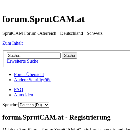
forum.SprutCAM.at
SprutCAM Forum Österreich - Deutschland - Schweiz
Zum Inhalt
Erweiterte Suche
Foren-Übersicht
Ändere Schriftgröße
FAQ
Anmelden
Sprache:
forum.SprutCAM.at - Registrierung
Mit dem Zugriff auf „forum.SprutCAM.at“ wird zwischen dir und dem