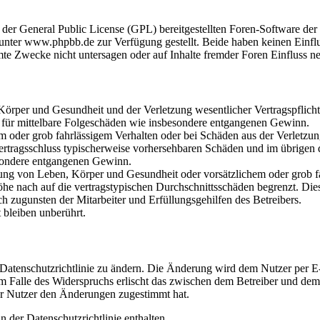
r der General Public License (GPL) bereitgestellten Foren-Software 
ter www.phpbb.de zur Verfügung gestellt. Beide haben keinen Einflus
te Zwecke nicht untersagen oder auf Inhalte fremder Foren Einfluss n
rper und Gesundheit und der Verletzung wesentlicher Vertragspflichten
ch für mittelbare Folgeschäden wie insbesondere entgangenen Gewinn.
em oder grob fahrlässigem Verhalten oder bei Schäden aus der Verletz
i Vertragsschluss typischerweise vorhersehbaren Schäden und im übrigen
besondere entgangenen Gewinn.
ng von Leben, Körper und Gesundheit oder vorsätzlichem oder grob fah
e nach auf die vertragstypischen Durchschnittsschäden begrenzt. Dies
h zugunsten der Mitarbeiter und Erfüllungsgehilfen des Betreibers.
bleiben unberührt.
 Datenschutzrichtlinie zu ändern. Die Änderung wird dem Nutzer per E-
m Falle des Widerspruchs erlischt das zwischen dem Betreiber und dem 
er Nutzer den Änderungen zugestimmt hat.
 der Datenschutzrichtlinie enthalten.