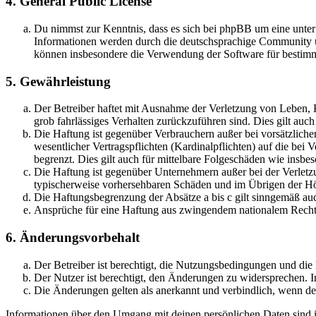
4. General Public License
Du nimmst zur Kenntnis, dass es sich bei phpBB um eine unte
Informationen werden durch die deutschsprachige Community un
können insbesondere die Verwendung der Software für bestimm
5. Gewährleistung
Der Betreiber haftet mit Ausnahme der Verletzung von Leben, Kö
grob fahrlässiges Verhalten zurückzuführen sind. Dies gilt au
Die Haftung ist gegenüber Verbrauchern außer bei vorsätzlich
wesentlicher Vertragspflichten (Kardinalpflichten) auf die be
begrenzt. Dies gilt auch für mittelbare Folgeschäden wie ins
Die Haftung ist gegenüber Unternehmern außer bei der Verletzu
typischerweise vorhersehbaren Schäden und im Übrigen der Höh
Die Haftungsbegrenzung der Absätze a bis c gilt sinngemäß auc
Ansprüche für eine Haftung aus zwingendem nationalem Recht 
6. Änderungsvorbehalt
Der Betreiber ist berechtigt, die Nutzungsbedingungen und die
Der Nutzer ist berechtigt, den Änderungen zu widersprechen. I
Die Änderungen gelten als anerkannt und verbindlich, wenn d
Informationen über den Umgang mit deinen persönlichen Daten sind in