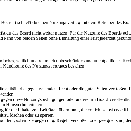
oard“) schließt du einen Nutzungsvertrag mit dem Betreiber des Board
fst du das Board nicht weiter nutzen. Für die Nutzung des Boards gelten
 kann von beiden Seiten ohne Einhaltung einer Frist jederzeit gekünd
 einfaches, zeitlich und räumlich unbeschränktes und unentgeltliches R
ch Kündigung des Nutzungsvertrages bestehen.
alte enthält, die gegen geltendes Recht oder die guten Sitten verstoßen. 
rwenden.
n gegen diese Nutzungsbedingungen oder anderer im Board veröffentli
in Hausverbot erteilen.
für die Inhalte von Beiträgen übernimmt, die er nicht selbst erstellt 
it zu löschen oder zu sperren.
uändern, sofern sie gegen o. g. Regeln verstoßen oder geeignet sind, 