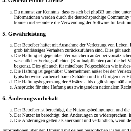
4. General Public License
Du nimmst zur Kenntnis, dass es sich bei phpBB um eine unte
Informationen werden durch die deutschsprachige Community un
können insbesondere die Verwendung der Software für bestimm
5. Gewährleistung
Der Betreiber haftet mit Ausnahme der Verletzung von Leben, Kö
grob fahrlässiges Verhalten zurückzuführen sind. Dies gilt au
Die Haftung ist gegenüber Verbrauchern außer bei vorsätzlich
wesentlicher Vertragspflichten (Kardinalpflichten) auf die be
begrenzt. Dies gilt auch für mittelbare Folgeschäden wie ins
Die Haftung ist gegenüber Unternehmern außer bei der Verletzu
typischerweise vorhersehbaren Schäden und im Übrigen der Höh
Die Haftungsbegrenzung der Absätze a bis c gilt sinngemäß auc
Ansprüche für eine Haftung aus zwingendem nationalem Recht 
6. Änderungsvorbehalt
Der Betreiber ist berechtigt, die Nutzungsbedingungen und die
Der Nutzer ist berechtigt, den Änderungen zu widersprechen. I
Die Änderungen gelten als anerkannt und verbindlich, wenn d
Informationen über den Umgang mit deinen persönlichen Daten sind in