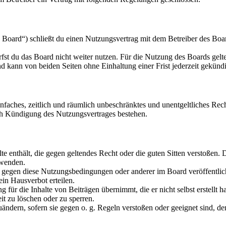
oard“) schließt du einen Nutzungsvertrag mit dem Betreiber des Board
fst du das Board nicht weiter nutzen. Für die Nutzung des Boards gelten
 kann von beiden Seiten ohne Einhaltung einer Frist jederzeit gekünd
 einfaches, zeitlich und räumlich unbeschränktes und unentgeltliches R
ch Kündigung des Nutzungsvertrages bestehen.
alte enthält, die gegen geltendes Recht oder die guten Sitten verstoßen. 
rwenden.
n gegen diese Nutzungsbedingungen oder anderer im Board veröffentli
in Hausverbot erteilen.
für die Inhalte von Beiträgen übernimmt, die er nicht selbst erstellt 
it zu löschen oder zu sperren.
uändern, sofern sie gegen o. g. Regeln verstoßen oder geeignet sind, 