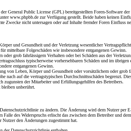
r der General Public License (GPL) bereitgestellten Foren-Software 
ter www.phpbb.de zur Verfügung gestellt. Beide haben keinen Einflus
te Zwecke nicht untersagen oder auf Inhalte fremder Foren Einfluss n
rper und Gesundheit und der Verletzung wesentlicher Vertragspflichten
ch für mittelbare Folgeschäden wie insbesondere entgangenen Gewinn.
em oder grob fahrlässigem Verhalten oder bei Schäden aus der Verletz
i Vertragsschluss typischerweise vorhersehbaren Schäden und im übrigen
besondere entgangenen Gewinn.
ng von Leben, Körper und Gesundheit oder vorsätzlichem oder grob fah
e nach auf die vertragstypischen Durchschnittsschäden begrenzt. Dies
h zugunsten der Mitarbeiter und Erfüllungsgehilfen des Betreibers.
bleiben unberührt.
 Datenschutzrichtlinie zu ändern. Die Änderung wird dem Nutzer per E-
m Falle des Widerspruchs erlischt das zwischen dem Betreiber und dem 
er Nutzer den Änderungen zugestimmt hat.
 der Datenschutzrichtlinie enthalten.