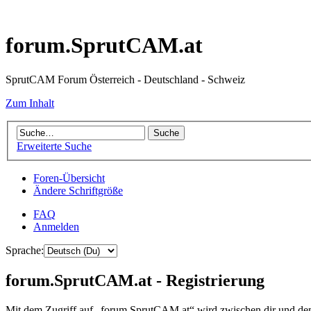
forum.SprutCAM.at
SprutCAM Forum Österreich - Deutschland - Schweiz
Zum Inhalt
Erweiterte Suche
Foren-Übersicht
Ändere Schriftgröße
FAQ
Anmelden
Sprache:
forum.SprutCAM.at - Registrierung
Mit dem Zugriff auf „forum.SprutCAM.at“ wird zwischen dir und dem