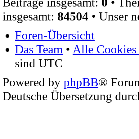
Beiträge insgesamt:
0
• The
insgesamt:
84504
• Unser n
Foren-Übersicht
Das Team
•
Alle Cookies
sind UTC
Powered by
phpBB
® Foru
Deutsche Übersetzung dur