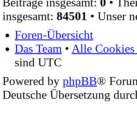
Beiträge insgesamt:
0
• The
insgesamt:
84501
• Unser n
Foren-Übersicht
Das Team
•
Alle Cookies
sind UTC
Powered by
phpBB
® Foru
Deutsche Übersetzung dur