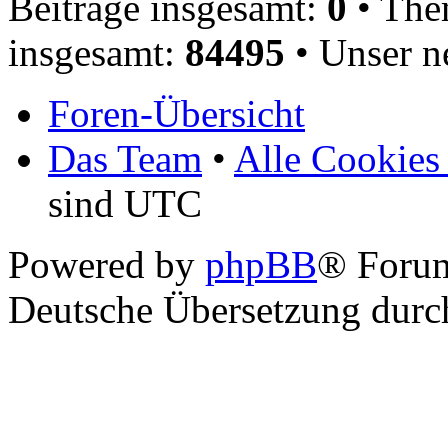
Beiträge insgesamt:
0
• The
insgesamt:
84495
• Unser n
Foren-Übersicht
Das Team
•
Alle Cookies
sind UTC
Powered by
phpBB
® Foru
Deutsche Übersetzung dur