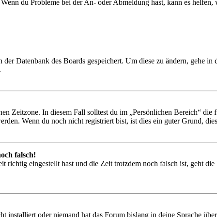
t. Wenn du Probleme bei der An- oder Abmeldung hast, kann es helfen,
 in der Datenbank des Boards gespeichert. Um diese zu ändern, gehe in
.
en Zeitzone. In diesem Fall solltest du im „Persönlichen Bereich“ die fü
den. Wenn du noch nicht registriert bist, ist dies ein guter Grund, dies 
och falsch!
 richtig eingestellt hast und die Zeit trotzdem noch falsch ist, geht di
t installiert oder niemand hat das Forum bislang in deine Sprache übers