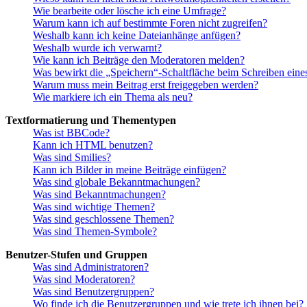
Wie bearbeite oder lösche ich eine Umfrage?
Warum kann ich auf bestimmte Foren nicht zugreifen?
Weshalb kann ich keine Dateianhänge anfügen?
Weshalb wurde ich verwarnt?
Wie kann ich Beiträge den Moderatoren melden?
Was bewirkt die „Speichern“-Schaltfläche beim Schreiben eine
Warum muss mein Beitrag erst freigegeben werden?
Wie markiere ich ein Thema als neu?
Textformatierung und Thementypen
Was ist BBCode?
Kann ich HTML benutzen?
Was sind Smilies?
Kann ich Bilder in meine Beiträge einfügen?
Was sind globale Bekanntmachungen?
Was sind Bekanntmachungen?
Was sind wichtige Themen?
Was sind geschlossene Themen?
Was sind Themen-Symbole?
Benutzer-Stufen und Gruppen
Was sind Administratoren?
Was sind Moderatoren?
Was sind Benutzergruppen?
Wo finde ich die Benutzergruppen und wie trete ich ihnen bei?