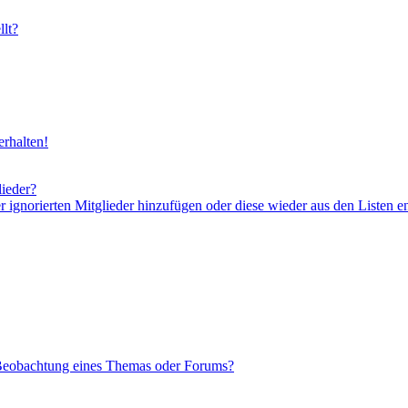
lt?
rhalten!
lieder?
er ignorierten Mitglieder hinzufügen oder diese wieder aus den Listen e
 Beobachtung eines Themas oder Forums?