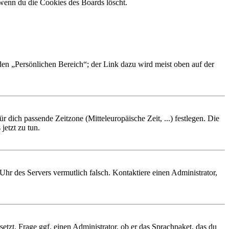
 wenn du die Cookies des Boards löscht.
 den „Persönlichen Bereich“; der Link dazu wird meist oben auf der
r dich passende Zeitzone (Mitteleuropäische Zeit, ...) festlegen. Die
jetzt zu tun.
e Uhr des Servers vermutlich falsch. Kontaktiere einen Administrator,
etzt. Frage ggf. einen Administrator, ob er das Sprachpaket, das du