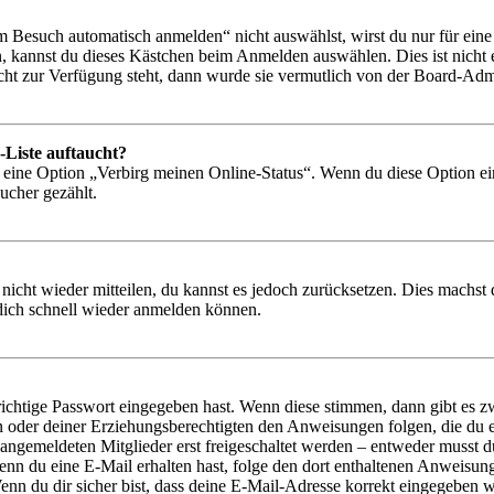
Besuch automatisch anmelden“ nicht auswählst, wirst du nur für eine 
, kannst du dieses Kästchen beim Anmelden auswählen. Dies ist nicht
icht zur Verfügung steht, dann wurde sie vermutlich von der Board-Admi
-Liste auftaucht?
n eine Option „Verbirg meinen Online-Status“. Wenn du diese Option ei
ucher gezählt.
 nicht wieder mitteilen, du kannst es jedoch zurücksetzen. Dies machs
 dich schnell wieder anmelden können.
richtige Passwort eingegeben hast. Wenn diese stimmen, dann gibt es
ern oder deiner Erziehungsberechtigten den Anweisungen folgen, die du e
 angemeldeten Mitglieder erst freigeschaltet werden – entweder musst du
. Wenn du eine E-Mail erhalten hast, folge den dort enthaltenen Anweis
nn du dir sicher bist, dass deine E-Mail-Adresse korrekt eingegeben w