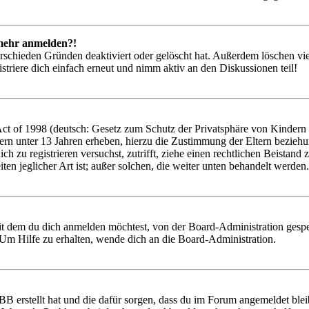
t mehr anmelden?!
rschieden Gründen deaktiviert oder gelöscht hat. Außerdem löschen vie
triere dich einfach erneut und nimm aktiv an den Diskussionen teil!
 of 1998 (deutsch: Gesetz zum Schutz der Privatsphäre von Kindern im
ern unter 13 Jahren erheben, hierzu die Zustimmung der Eltern bezieh
 dich zu registrieren versuchst, zutrifft, ziehe einen rechtlichen Beist
ten jeglicher Art ist; außer solchen, die weiter unten behandelt werden.
it dem du dich anmelden möchtest, von der Board-Administration gespe
Um Hilfe zu erhalten, wende dich an die Board-Administration.
BB erstellt hat und die dafür sorgen, dass du im Forum angemeldet ble