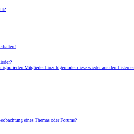
lt?
rhalten!
lieder?
er ignorierten Mitglieder hinzufügen oder diese wieder aus den Listen e
 Beobachtung eines Themas oder Forums?