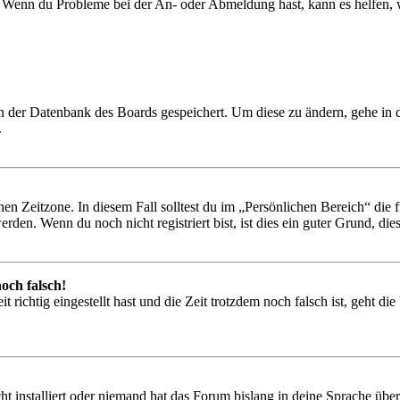
t. Wenn du Probleme bei der An- oder Abmeldung hast, kann es helfen,
 in der Datenbank des Boards gespeichert. Um diese zu ändern, gehe in
.
en Zeitzone. In diesem Fall solltest du im „Persönlichen Bereich“ die fü
den. Wenn du noch nicht registriert bist, ist dies ein guter Grund, dies 
och falsch!
 richtig eingestellt hast und die Zeit trotzdem noch falsch ist, geht di
t installiert oder niemand hat das Forum bislang in deine Sprache übers