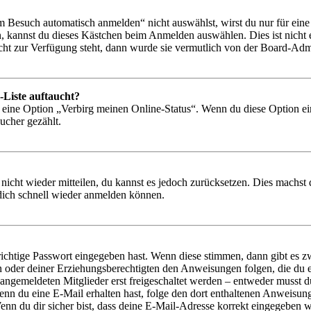
Besuch automatisch anmelden“ nicht auswählst, wirst du nur für eine 
, kannst du dieses Kästchen beim Anmelden auswählen. Dies ist nicht
icht zur Verfügung steht, dann wurde sie vermutlich von der Board-Admi
-Liste auftaucht?
n eine Option „Verbirg meinen Online-Status“. Wenn du diese Option ei
ucher gezählt.
 nicht wieder mitteilen, du kannst es jedoch zurücksetzen. Dies machs
 dich schnell wieder anmelden können.
richtige Passwort eingegeben hast. Wenn diese stimmen, dann gibt es
ern oder deiner Erziehungsberechtigten den Anweisungen folgen, die du e
 angemeldeten Mitglieder erst freigeschaltet werden – entweder musst du
. Wenn du eine E-Mail erhalten hast, folge den dort enthaltenen Anweis
nn du dir sicher bist, dass deine E-Mail-Adresse korrekt eingegeben w