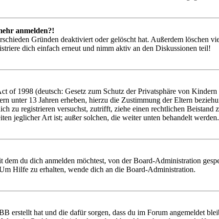
t mehr anmelden?!
rschieden Gründen deaktiviert oder gelöscht hat. Außerdem löschen vie
triere dich einfach erneut und nimm aktiv an den Diskussionen teil!
 of 1998 (deutsch: Gesetz zum Schutz der Privatsphäre von Kindern im
ern unter 13 Jahren erheben, hierzu die Zustimmung der Eltern bezieh
 dich zu registrieren versuchst, zutrifft, ziehe einen rechtlichen Beist
ten jeglicher Art ist; außer solchen, die weiter unten behandelt werden.
it dem du dich anmelden möchtest, von der Board-Administration gespe
Um Hilfe zu erhalten, wende dich an die Board-Administration.
BB erstellt hat und die dafür sorgen, dass du im Forum angemeldet ble