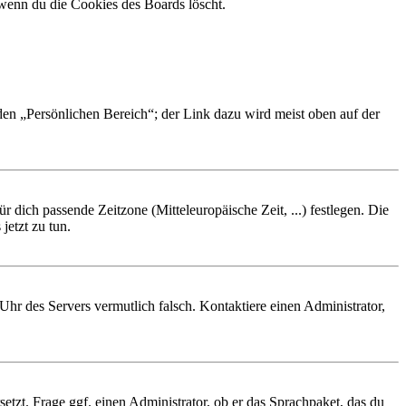
 wenn du die Cookies des Boards löscht.
 den „Persönlichen Bereich“; der Link dazu wird meist oben auf der
r dich passende Zeitzone (Mitteleuropäische Zeit, ...) festlegen. Die
jetzt zu tun.
e Uhr des Servers vermutlich falsch. Kontaktiere einen Administrator,
etzt. Frage ggf. einen Administrator, ob er das Sprachpaket, das du