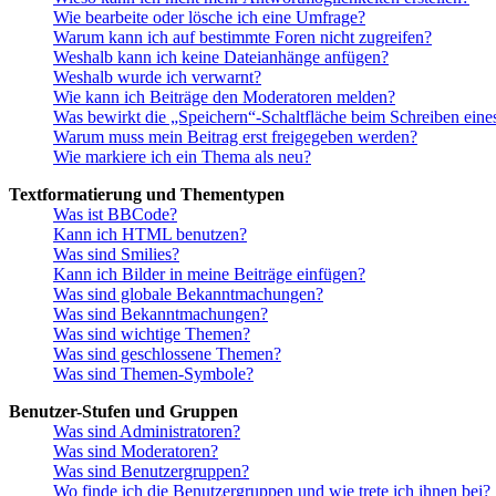
Wie bearbeite oder lösche ich eine Umfrage?
Warum kann ich auf bestimmte Foren nicht zugreifen?
Weshalb kann ich keine Dateianhänge anfügen?
Weshalb wurde ich verwarnt?
Wie kann ich Beiträge den Moderatoren melden?
Was bewirkt die „Speichern“-Schaltfläche beim Schreiben eine
Warum muss mein Beitrag erst freigegeben werden?
Wie markiere ich ein Thema als neu?
Textformatierung und Thementypen
Was ist BBCode?
Kann ich HTML benutzen?
Was sind Smilies?
Kann ich Bilder in meine Beiträge einfügen?
Was sind globale Bekanntmachungen?
Was sind Bekanntmachungen?
Was sind wichtige Themen?
Was sind geschlossene Themen?
Was sind Themen-Symbole?
Benutzer-Stufen und Gruppen
Was sind Administratoren?
Was sind Moderatoren?
Was sind Benutzergruppen?
Wo finde ich die Benutzergruppen und wie trete ich ihnen bei?